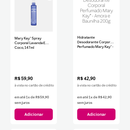
Hidratante
Mary Kay® Spray
Desodorante Corporal
Corporal Lavanda E
Perfumado Mary Kay® -
Coco, 147ml
Amora E Baunilha 200g
R$
59
,
90
R$
42
,
90
à vista no cartão de crédito
à vista no cartão de crédito
em até
1
x de
R$
59
,
90
em até
1
x de
R$
42
,
90
sem juros
sem juros
Adicionar
Adicionar