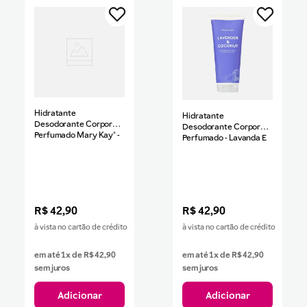
Hidratante
Hidratante
Desodorante Corporal
Desodorante Corporal
Perfumado Mary Kay® -
Perfumado - Lavanda E
Maçã E Amêndoa 200g
Coco - 200g
R$
42
,
90
R$
42
,
90
à vista no cartão de crédito
à vista no cartão de crédito
em até
1
x de
R$
42
,
90
em até
1
x de
R$
42
,
90
sem juros
sem juros
Adicionar
Adicionar