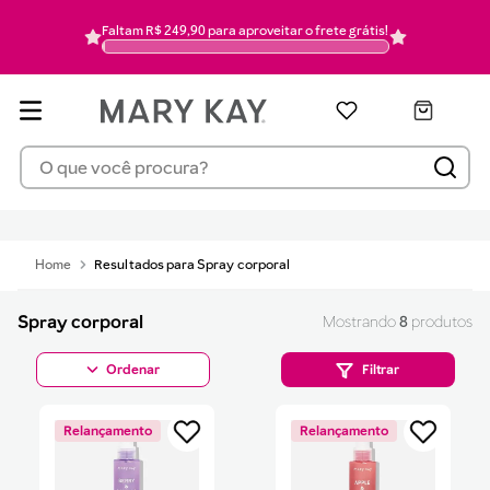
pó
6
Faltam R$ 249,90 para aproveitar o frete grátis!
hidratante
7
mascara cilios
8
pincel
9
O que você procura?
protetor solar
10
Spray corporal
Spray corporal
8
produtos
Filtrar
Relançamento
Relançamento