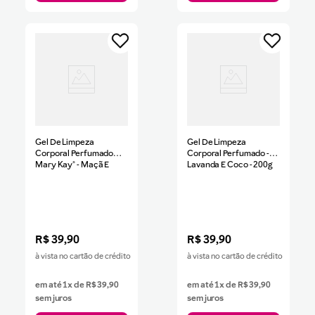
Gel De Limpeza
Gel De Limpeza
Corporal Perfumado
Corporal Perfumado -
Mary Kay® - Maçã E
Lavanda E Coco - 200g
Amêndoa 200g
R$
39
,
90
R$
39
,
90
à vista no cartão de crédito
à vista no cartão de crédito
em até
1
x de
R$
39
,
90
em até
1
x de
R$
39
,
90
sem juros
sem juros