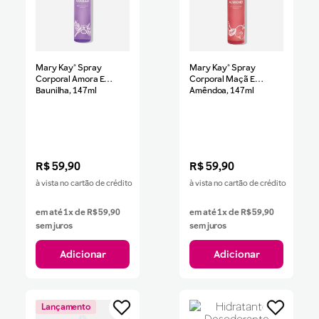
Mary Kay® Spray
Mary Kay® Spray
Corporal Amora E
Corporal Maçã E
Baunilha, 147ml
Amêndoa, 147ml
R$
59
,
90
R$
59
,
90
à vista no cartão de crédito
à vista no cartão de crédito
em até
1
x de
R$
59
,
90
em até
1
x de
R$
59
,
90
sem juros
sem juros
Adicionar
Adicionar
Lançamento