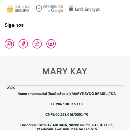
Siga-nos
2026
Nome empresarial (Razão Social): MARY KAY DO BRASIL LTDA
I.E: 206.130.316.118
CNPJ: 00.223.046/0001-70
Endereço Físico: AV. ARUANÃ, Nº 280 ao 352, GALPÃO1 E 2,
TAMBORÉ, BARUERI, CEP: 06.460-010