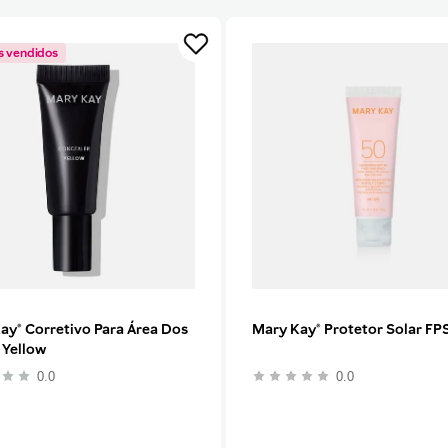
s vendidos
ay® Corretivo Para Área Dos
Mary Kay® Protetor Solar FP
 Yellow
0.0
0.0