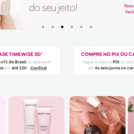
ASE TIMEWISE 3D®
COMPRE NO PIX OU C
 nº1 do Brasil
. Acabamento
Pague à vista no
PIX
ou par
te
por
até 12h
*.
Confira!
até
4x sem juros no ca