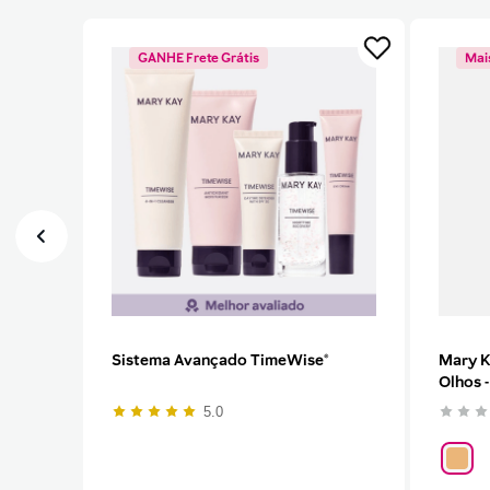
GANHE Frete Grátis
Mai
Sistema Avançado TimeWise®
Mary K
Olhos -
5.0