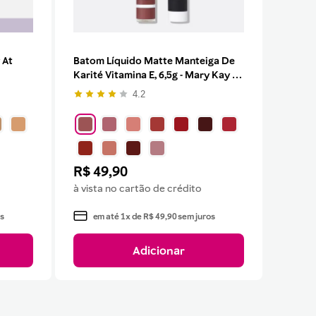
 At
Batom Líquido Matte Manteiga De
Karité Vitamina E, 6,5g - Mary Kay At
Play®
4.2
R$
49
,
90
à vista no cartão de crédito
s
em até
1
x de
R$
49
,
90
sem juros
Adicionar