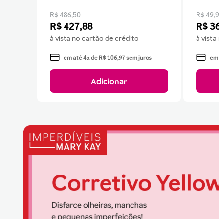
R$ 486,50
R$ 49,
R$
427
,
88
R$
3
à vista no cartão de crédito
à vista
em até
4
x de
R$
106
,
97
sem juros
em
Adicionar