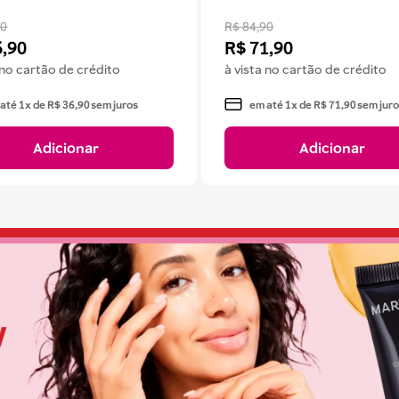
90
R$ 84,90
6
,
90
R$
71
,
90
 no cartão de crédito
à vista no cartão de crédito
 até
1
x de
R$
36
,
90
sem juros
em até
1
x de
R$
71
,
90
sem juro
Adicionar
Adicionar