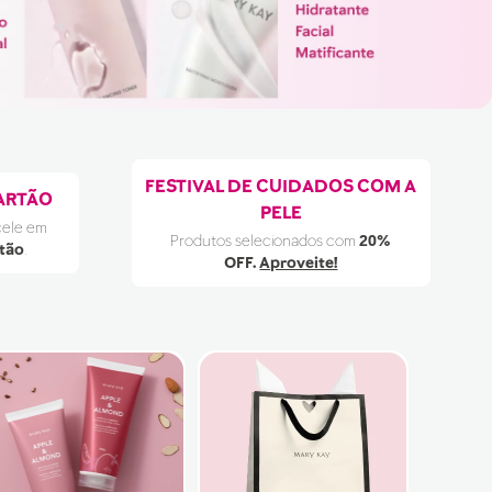
FESTIVAL DE CUIDADOS COM A
ARTÃO
PELE
cele em
Produtos selecionados com
20%
rtão
.
OFF.
Aproveite!