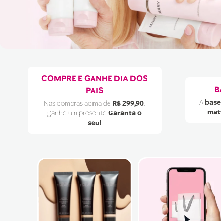
9
pincel
10
protetor solar
COMPRE E GANHE DIA DOS
B
PAIS
A
base
Nas compras acima de
R$ 299,90
,
mat
ganhe um presente.
Garanta o
seu!