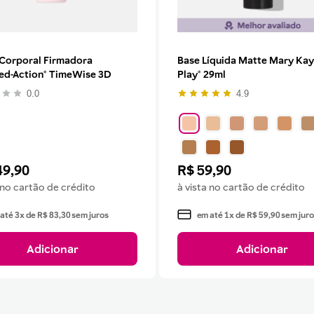
Corporal Firmadora
Base Líquida Matte Mary Kay
ed-Action® TimeWise 3D
Play® 29ml
0.0
4.9
49
,
90
R$
59
,
90
 no cartão de crédito
à vista no cartão de crédito
 até
3
x de
R$
83
,
30
sem juros
em até
1
x de
R$
59
,
90
sem juro
Adicionar
Adicionar