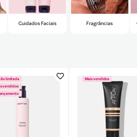
Fragrâncias
Cuidados Faciais
ção limitada
Mais vendidos
s vendidos
lançamento