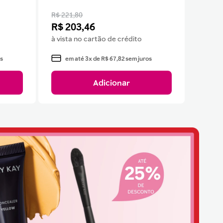
R$ 221,80
R$
203
,
46
à vista no cartão de crédito
s
em até
3
x de
R$
67
,
82
sem juros
Adicionar