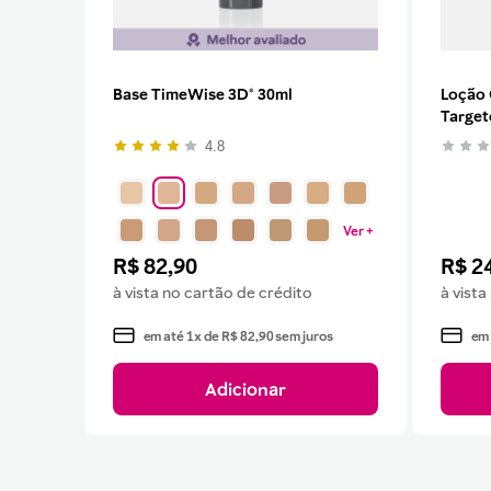
Base TimeWise 3D® 30ml
Loção 
Target
4.8
Ver +
R$
82
,
90
R$
2
à vista no cartão de crédito
à vista
em até
1
x de
R$
82
,
90
sem juros
em
Adicionar