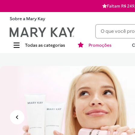
Faltam R$ 249,
Sobre a Mary Kay
O que você procur
Promoções
C
Termos mais busca
1
batom
2
corretivo
3
timewise
4
perfume
5
blush
6
pó
7
hidratante
8
mascara cilios