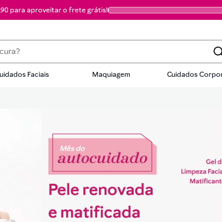
90 para aproveitar o frete grátis!
a?
uidados Faciais
Maquiagem
Cuidados Corpor
dos