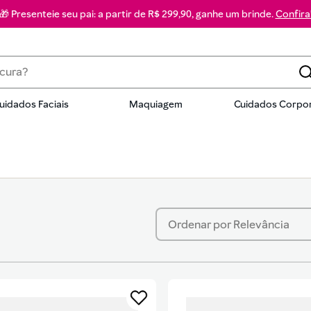
🎁 Presenteie seu pai: a partir de R$ 299,90, ganhe um brinde.
Confira
a?
uidados Faciais
Maquiagem
Cuidados Corpor
dos
Ordenar por
Relevância