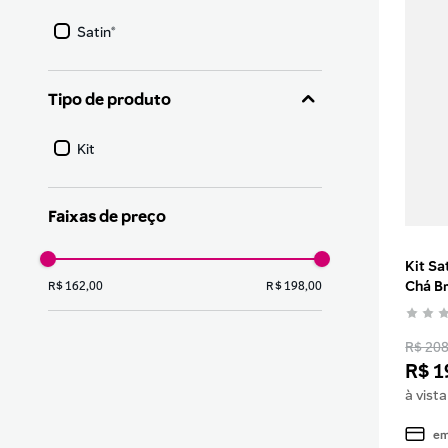
9
pincel
Satin®
10
protetor solar
Tipo de produto
Kit
Faixas de preço
Kit Sa
Chá Br
R$ 162,00
R$ 198,00
R$ 208
R$
1
à vist
em