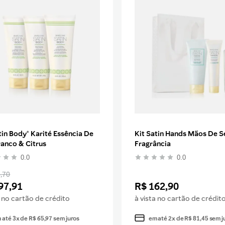
tin Body® Karité Essência De
Kit Satin Hands Mãos De S
anco & Citrus
Fragrância
0.0
0.0
,70
97
,
91
R$
162
,
90
a no cartão de crédito
à vista no cartão de crédit
 até
3
x de
R$
65
,
97
sem juros
em até
2
x de
R$
81
,
45
sem j