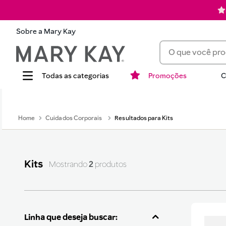
Sobre a Mary Kay
O que você procur
Promoções
C
Termos mais busca
1
batom
Cuidados Corporais
Kits
2
corretivo
3
timewise
4
perfume
Kits
2
produtos
5
blush
6
pó
7
hidratante
Linha que deseja buscar:
8
mascara cilios