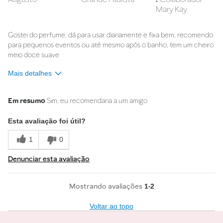
Mary Kay
Gostei do perfume, dá para usar diariamente e fixa bem, recomendo
para pequenos eventos ou até mesmo após o banho, tem um cheiro
meio doce suave
Mais detalhes
Na sua opinião, o que melhor descreve
Doce
esse produto?
Em resumo
Sim, eu recomendaria a um amigo
Esta avaliação foi útil?
1
0
Denunciar esta avaliação
1-2
Voltar ao topo