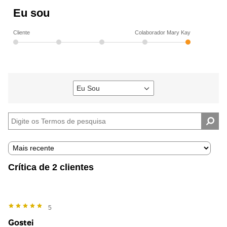
Eu sou
Cliente
Colaborador Mary Kay
Eu Sou
Filtrar
avaliações
por
Eu
sou
Crítica de 2 clientes
5
Gostei