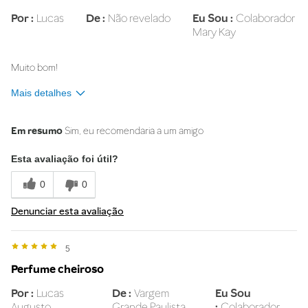
Por
Lucas
De
Não revelado
Eu Sou
Colaborador
Mary Kay
Muito bom!
Mais detalhes
Na sua opinião, o que melhor descreve
Doce
esse produto?
Em resumo
Sim, eu recomendaria a um amigo
Esta avaliação foi útil?
0
0
Denunciar esta avaliação
5
Perfume cheiroso
Por
Lucas
De
Vargem
Eu Sou
Augusto
Grande Paulista
Colaborador