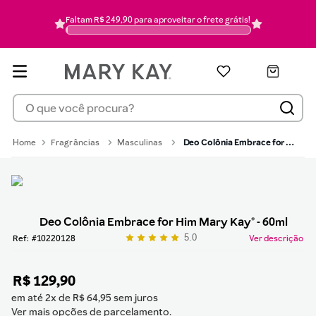
hidratante
6
Faltam R$ 249,90 para aproveitar o frete grátis!
pó
7
mascara cilios
8
protetor solar
9
O que você procura?
pincel
10
Fragrâncias
Masculinas
Deo Colônia Embrace for Him Mary Kay® - 60ml
Deo Colônia Embrace for Him Mary Kay® - 60ml
5.0
:
10220128
Ver descrição
R$
129
,
90
em até
2
x de
R$
64
,
95
sem juros
Ver mais opções de parcelamento.