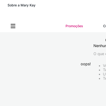
Sobre a Mary Kay
Promoções
C
Nenhu
O que 
oops!
V
T
U
T