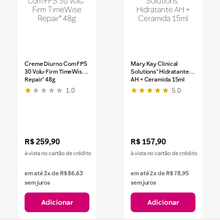
Creme Diurno Com FPS
Mary Kay Clinical
30 Volu-Firm TimeWise
Solutions® Hidratante
Repair® 48g
AH + Ceramida 15ml
1.0
5.0
R$
259
,
90
R$
157
,
90
à vista no cartão de crédito
à vista no cartão de crédito
em até
3
x de
R$
86
,
63
em até
2
x de
R$
78
,
95
sem juros
sem juros
Adicionar
Adicionar