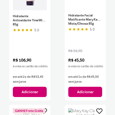
Hidratante Facial
Hidratante
Matificante Mary Kay® -
Antioxidante TimeWise®
Mista/Oleosa 85g
85g
5.0
5.0
R$ 56,90
R$
106
,
90
R$
45
,
50
à vista no cartão de crédito
à vista no cartão de crédito
em até
2
x de
R$
53
,
45
em até
1
x de
R$
45
,
50
sem juros
sem juros
Adicionar
Adicionar
GANHE Frete Grátis