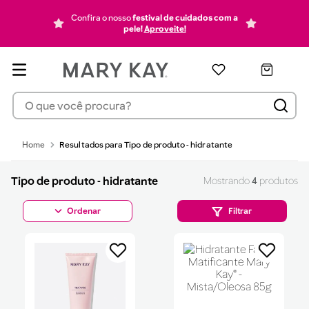
hidratante
6
Confira o nosso
festival de cuidados com a
pó
7
pele!
Aproveite!
mascara cilios
8
protetor solar
9
O que você procura?
pincel
10
Tipo de produto - hidratante
Tipo de produto - hidratante
4
produtos
Filtrar