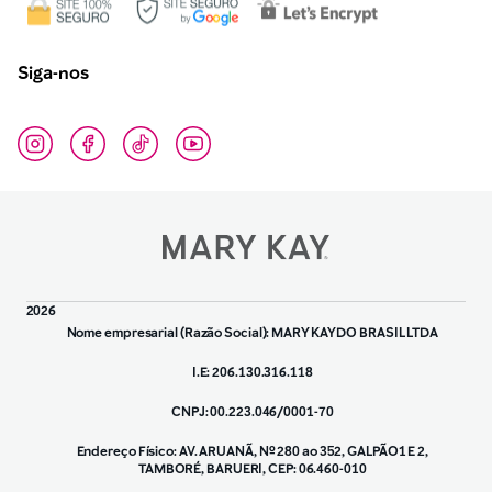
Siga-nos
2026
Nome empresarial (Razão Social): MARY KAY DO BRASIL LTDA
I.E: 206.130.316.118
CNPJ: 00.223.046/0001-70
Endereço Físico: AV. ARUANÃ, Nº 280 ao 352, GALPÃO1 E 2,
TAMBORÉ, BARUERI, CEP: 06.460-010