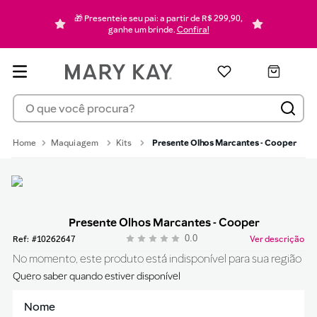
pó
6
🎁 Presenteie seu pai: a partir de R$ 299,90,
hidratante
7
ganhe um brinde.
Confira!
mascara cilios
8
pincel
9
O que você procura?
protetor solar
10
Maquiagem
Kits
Presente Olhos Marcantes - Cooper
Presente Olhos Marcantes - Cooper
0.0
:
10262647
Ver descrição
No momento, este produto está indisponível para sua região
Quero saber quando estiver disponível