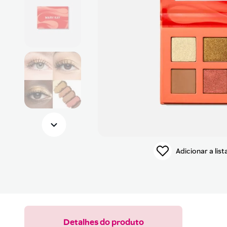
9
pincel
10
protetor solar
Detalhes do produto