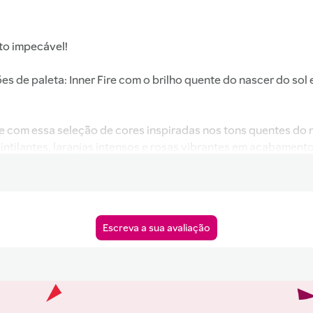
to impecável!
es de paleta: Inner Fire com o brilho quente do nascer do sol
de com essa seleção de cores inspiradas nos tons quentes do n
tilantes, laranjas intensos e rosas vibrantes em acabamento
 aplicação
radoura sem esfarelar