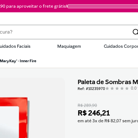
90 para aproveitar o frete grátis!
a?
uidados Faciais
Maquiagem
Cuidados Corpor
dos
ary Kay® - Inner Fire
Paleta de Sombras Ma
0.0
:
10235970
R$ 289,90
R$
246
,
21
em até
3
x de
R$
82
,
07
sem jur