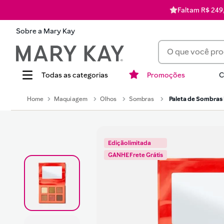
Faltam R$ 249,
Sobre a Mary Kay
O que você procur
Promoções
C
Termos mais busca
Maquiagem
Olhos
Sombras
Paleta de Sombras M
1
batom
2
corretivo
3
timewise
Edição limitada
4
perfume
GANHE Frete Grátis
5
blush
6
pó
7
hidratante
8
mascara cilios