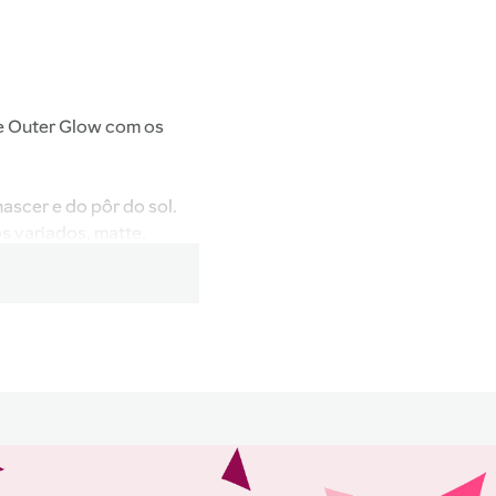
 e Outer Glow com os
ascer e do pôr do sol.
s variados, matte,