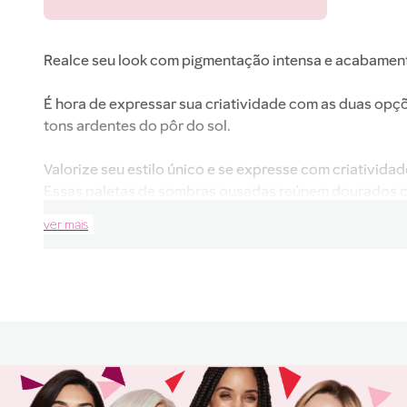
Realce seu look com pigmentação intensa e acabamen
É hora de expressar sua criatividade com as duas opçõ
tons ardentes do pôr do sol.
Valorize seu estilo único e se expresse com criativida
Essas paletas de sombras ousadas reúnem dourados cin
cintilante e metálico.
ver mais
• Alta pigmentação com textura aveludada na primeira
• Fórmula com Power Technology, que promove cor du
• Diferentes acabamentos: matte, cintilante e metálico