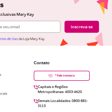
as
xclusivas Mary Kay
Inscreva-se
rmo de Uso
da Loja Mary Kay
Contato
s
* Fale conosco
Capitais e Regiões
Metropolitanas: 4003-4620
rais
Demais Localidades: 0800-881-
3113