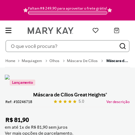
blush
6
Faltam R$ 249,90 para aproveitar o frete grátis!
pó
7
mascara cilios
8
protetor solar
9
O que você procura?
pincel
10
Maquiagem
Olhos
Máscara De Cílios
Máscara de Cílios Great Heights®
Lançamento
Máscara de Cílios Great Heights®
5.0
:
10246718
Ver descrição
R$
81
,
90
em até
1
x de
R$
81
,
90
sem juros
Ver mais opções de parcelamento.