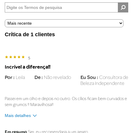
por
Eu
sou
Crítica de 1 clientes
5
Incrível a diferença!!
Por
Leila
De
Não revelado
Eu Sou
Consultora de
Beleza Independente
Passei em um olho e depois no outro. Os cílios ficam bem curvados e
sem grumos !! Maravilhosa!!
Mais detalhes
Qual o tom da sua pele?
Média
Em resumo
Sim, eu recomendaria a um amigo