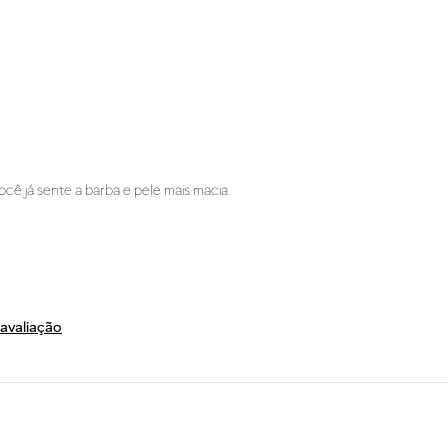
ocê já sente a barba e pele mais macia.
 esse
Absorve bem, Gosto da sensação que deixa na minha pele
pele oleosa
 avaliação