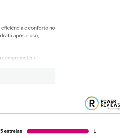
eficiência e conforto no
idrata após o uso,
em comprometer a
e o barbear, ao mesmo
5 estrelas
1