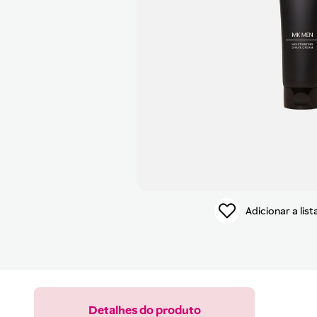
9
pincel
10
protetor solar
Detalhes do produto