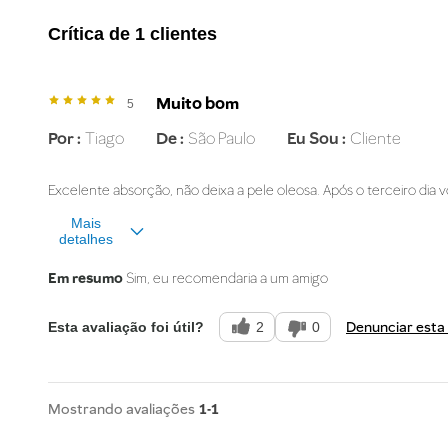
Crítica de 1 clientes
Muito bom
5
Por
Tiago
De
São Paulo
Eu Sou
Cliente
Excelente absorção, não deixa a pele oleosa. Após o terceiro dia v
Mais
detalhes
Na sua opinião, o que melhor descreve
produto?
Em resumo
Sim, eu recomendaria a um amigo
Denunciar esta
2
0
Esta avaliação foi útil?
1-1