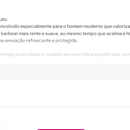
uto.
envolvido especialmente para o homem moderno que valoriza 
um barbear mais rente e suave, ao mesmo tempo que acalma e h
ma sensação refrescante e protegida.
entrega praticidade e cuidado em uma rotina simplificada, s
 extratos botânicos que auxiliam na proteção da pele durant
ação de conforto prolongada. Acalma a pele, reduz
dável ao longo do dia.
arbear, enxágue.
 protegida.