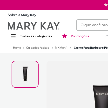
Sobre a Mary Kay
O que você procur
Promoções
C
Termos mais busca
Cuidados Faciais
MKMen®
Creme Para Barbear e Pó
1
batom
2
corretivo
3
timewise
4
perfume
5
blush
6
pó
7
hidratante
8
mascara cilios