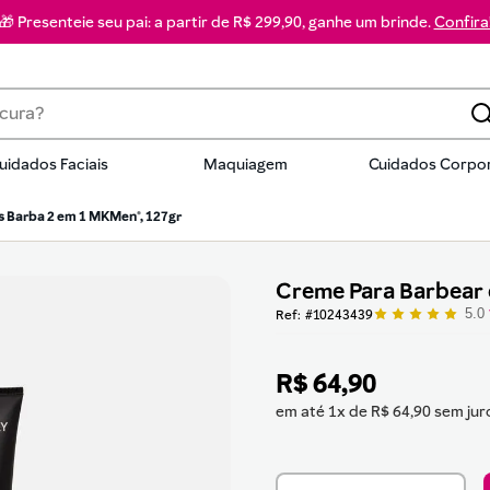
🎁 Presenteie seu pai: a partir de R$ 299,90, ganhe um brinde.
Confira
a?
uidados Faciais
Maquiagem
Cuidados Corpor
dos
s Barba 2 em 1 MKMen®, 127gr
Creme Para Barbear 
5.0
:
10243439
R$
64
,
90
em até
1
x de
R$
64
,
90
sem jur