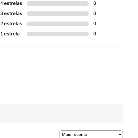
4 estrelas
0
ID, GLYCERYL
3 estrelas
0
ACTATE,
2 estrelas
0
1 estrela
0