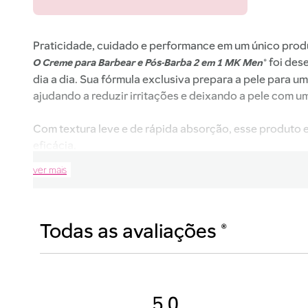
Praticidade, cuidado e performance em um único prod
foi des
O Creme para Barbear e Pós-Barba 2 em 1 MK Men®
dia a dia. Sua fórmula exclusiva prepara a pele para 
ajudando a reduzir irritações e deixando a pele com u
Com textura leve e de rápida absorção, esse produto 
eficácia.
ver mais
Sua fórmula combina agentes calmantes, hidratantes e
tempo que combatem o ressecamento e promovem sens
sinais de vermelhidão e ajuda a manter a aparência sau
Dicas de Uso:
Aplique sobre a pele úmida antes de barbear. Após o b
Use diariamente para manter a pele hidratada, suave e
5.0