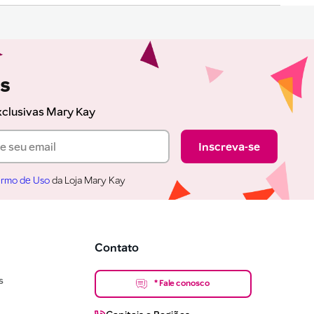
as
xclusivas Mary Kay
Inscreva-se
rmo de Uso
da Loja Mary Kay
Contato
s
* Fale conosco