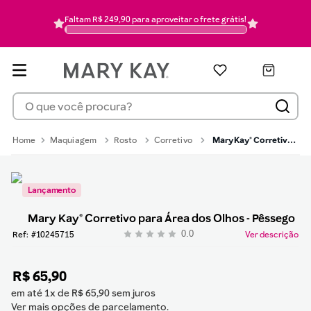
pó
6
Faltam R$ 249,90 para aproveitar o frete grátis!
hidratante
7
mascara cilios
8
pincel
9
O que você procura?
protetor solar
10
Maquiagem
Rosto
Corretivo
Mary Kay® Corretivo para Área dos Olhos - Pêssego
Lançamento
Mary Kay® Corretivo para Área dos Olhos - Pêssego
0.0
:
10245715
Ver descrição
R$
65
,
90
em até
1
x de
R$
65
,
90
sem juros
Ver mais opções de parcelamento.