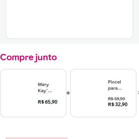
Compre junto
Pincel
Mary
para
Kay®
Corretivo
Corretivo
R$ 38,90
e Sombra
R$ 65,90
para Área
R$ 32,90
em
dos
Creme
Olhos -
Mary
Pêssego
Kay®