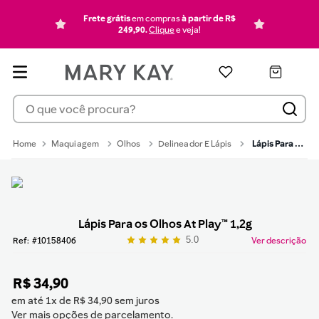
pó
6
Frete grátis
em compras
à partir de R$
hidratante
7
249,90.
Clique
e veja!
mascara cilios
8
pincel
9
O que você procura?
protetor solar
10
Maquiagem
Olhos
Delineador E Lápis
Lápis Para os Olhos At Play™ 1,2g
Lápis Para os Olhos At Play™ 1,2g
5.0
:
10158406
Ver descrição
R$
34
,
90
em até
1
x de
R$
34
,
90
sem juros
Ver mais opções de parcelamento.