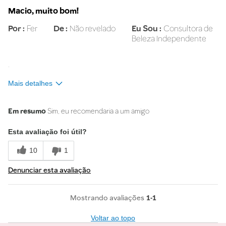
Macio, muito bom!
Por
Fer
De
Não revelado
Eu Sou
Consultora de
Beleza Independente
.
Mais detalhes
Qual o tom da sua pele?
Clara
Em resumo
Sim, eu recomendaria a um amigo
Esta avaliação foi útil?
10
1
Denunciar esta avaliação
1-1
Voltar ao topo