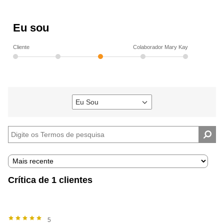
Eu sou
Cliente
Colaborador Mary Kay
Eu Sou
Filtrar
avaliações
por
Eu
sou
Crítica de 1 clientes
5