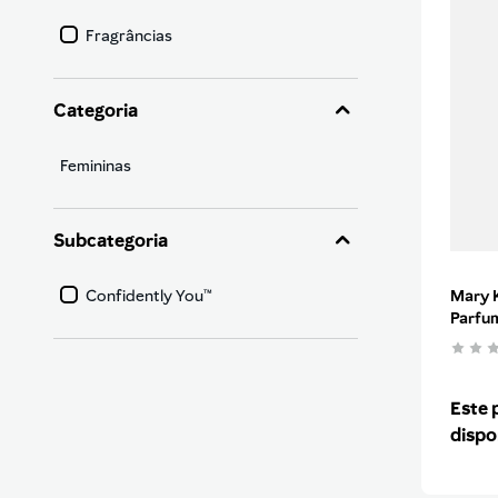
9
protetor solar
Fragrâncias
10
pincel
Categoria
Femininas
Subcategoria
Confidently You™
Mary 
Parfum
Este 
dispo