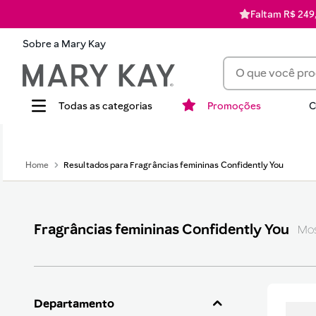
Faltam R$ 249,
Sobre a Mary Kay
O que você procur
Promoções
C
Termos mais busca
1
batom
Fragrâncias femininas Confidently You
2
corretivo
3
timewise
4
perfume
Fragrâncias femininas Confidently You
5
hidratante
6
blush
7
pó
Departamento
8
mascara cilios