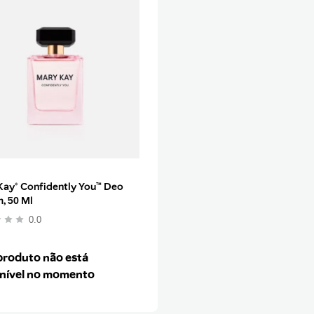
Kay® Confidently You™ Deo
, 50 Ml
0.0
produto não está
nível no momento