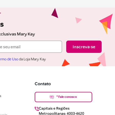
as
xclusivas Mary Kay
Inscreva-se
rmo de Uso
da Loja Mary Kay
Contato
s
* Fale conosco
Capitais e Regiões
Metropolitanas: 4003-4620