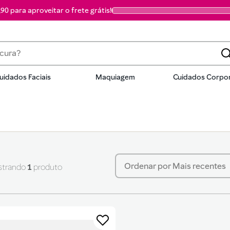
90 para aproveitar o frete grátis!
a?
uidados Faciais
Maquiagem
Cuidados Corpor
dos
Ordenar por
Mais recentes
1
produto