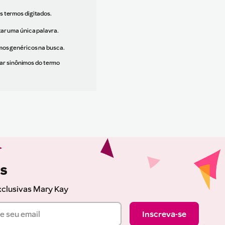
os termos digitados.
zar uma única palavra.
rmos genéricos na busca.
zar sinônimos do termo
as
xclusivas Mary Kay
Inscreva-se