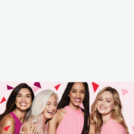
9
pincel
10
protetor solar