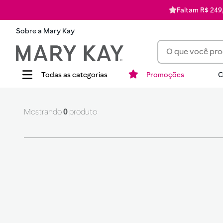
Faltam R$ 249,
Sobre a Mary Kay
O que você procur
Promoções
C
Termos mais busca
1
batom
0
produto
2
corretivo
3
timewise
4
perfume
5
blush
6
pó
7
hidratante
8
mascara cilios