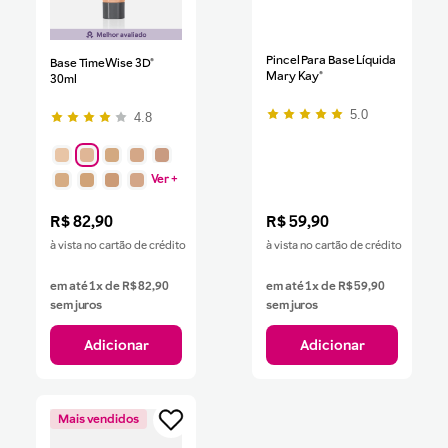
Pincel Para Base Líquida
Base TimeWise 3D®
Mary Kay®
30ml
5.0
4.8
Ver +
R$
82
,
90
R$
59
,
90
à vista no cartão de crédito
à vista no cartão de crédito
em até
1
x de
R$
82
,
90
em até
1
x de
R$
59
,
90
sem juros
sem juros
Adicionar
Adicionar
Mais vendidos