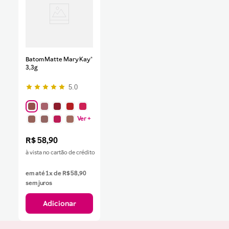
Batom Matte Mary Kay®
3,3g
5.0
Ver +
R$
58
,
90
à vista no cartão de crédito
em até
1
x de
R$
58
,
90
sem juros
Adicionar