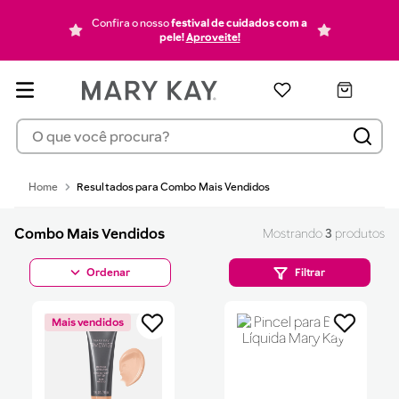
blush
6
Confira o nosso
festival de cuidados com a
pó
7
pele!
Aproveite!
mascara cilios
8
protetor solar
9
O que você procura?
pincel
10
Combo Mais Vendidos
Combo Mais Vendidos
3
produtos
Filtrar
Mais vendidos