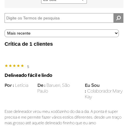
Filtrar
avaliações
por
Eu
sou
Crítica de 1 clientes
5
Delineado fácil e lindo
Por
Letícia
De
Barueri, São
Eu Sou
Paulo
Colaborador Mary
Kay
Esse delineador virou meu xodózinho do dia a dia. A ponta é super
precisa e me permite fazer vários estilos diferentes, desde um traço
mais grosso até aquele delineado fininho que eu amo