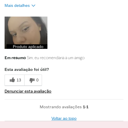
Mais detalhes
Qual o tom da sua pele?
Média
Produto aplicado
Em resumo
Sim, eu recomendaria a um amigo
Esta avaliação foi útil?
13
0
Denunciar esta avaliação
1-1
Voltar ao topo