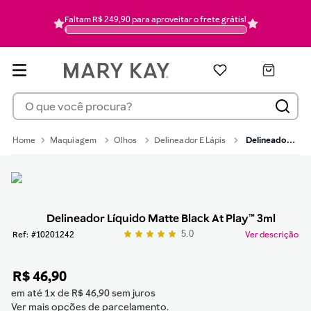
pó
6
Faltam R$ 249,90 para aproveitar o frete grátis!
hidratante
7
mascara cilios
8
pincel
9
O que você procura?
protetor solar
10
Maquiagem
Olhos
Delineador E Lápis
Delineador Líquido Matte Black At Play™ 3ml
Delineador Líquido Matte Black At Play™ 3ml
5.0
:
10201242
Ver descrição
R$
46
,
90
em até
1
x de
R$
46
,
90
sem juros
Ver mais opções de parcelamento.