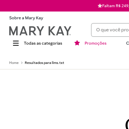
Faltam R$ 249,
Sobre a Mary Kay
O que você procur
Promoções
C
Termos mais busca
1
batom
llms.txt
2
corretivo
3
timewise
4
perfume
5
hidratante
6
blush
7
pó
8
mascara cilios