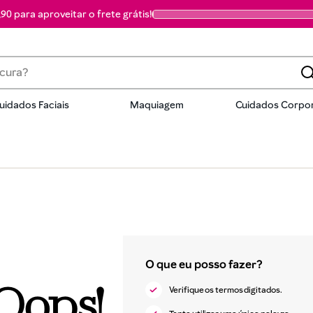
90 para aproveitar o frete grátis!
a?
uidados Faciais
Maquiagem
Cuidados Corpor
dos
Oops!
Verifique os termos digitados.