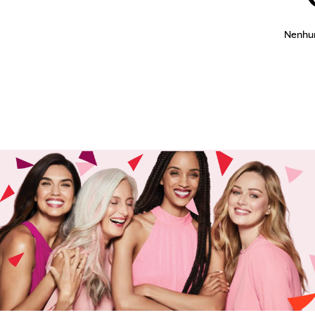
9
protetor solar
10
pincel