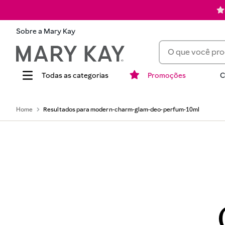
Sobre a Mary Kay
O que você procur
Promoções
C
Termos mais busca
1
batom
modern-charm-glam-deo-perfum-10ml
2
corretivo
3
timewise
4
perfume
5
blush
6
pó
7
hidratante
8
mascara cilios