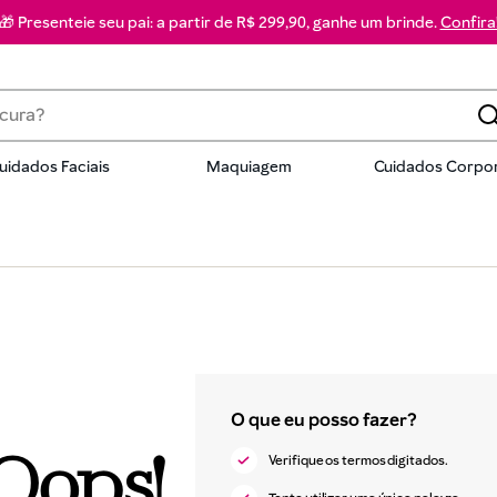
🎁 Presenteie seu pai: a partir de R$ 299,90, ganhe um brinde.
Confira
a?
uidados Faciais
Maquiagem
Cuidados Corpor
dos
Oops!
Verifique os termos digitados.